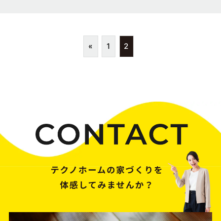
«
1
2