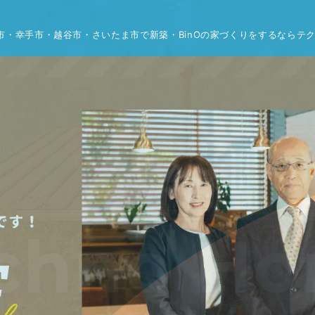
市・幸手市・越谷市・さいたま市で新築・BinOの家づくりをするならテ