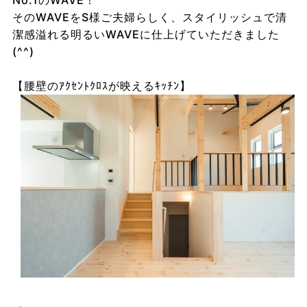
No.1のWAVE！
そのWAVEをS様ご夫婦らしく、スタイリッシュで清
潔感溢れる明るいWAVEに仕上げていただきました
(^^)
【腰壁のｱｸｾﾝﾄｸﾛｽが映えるｷｯﾁﾝ】