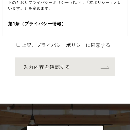
下のとおりプライバシーポリシー（以下，「本ポリシー」とい
います。）を定めます。
第1条（プライバシー情報）
プライバシー情報のうち「個人情報」とは，個人情報保護法に
いう「個人情報」を指すものとし，生存する個人に関する情報
上記、プライバシーポリシーに同意する
であって，当該情報に含まれる氏名，生年月日，住所，電話番
号，連絡先その他の記述等により特定の個人を識別できる情報
を指します。
プライバシー情報のうち「履歴情報および特性情報」とは，上
記に定める「個人情報」以外のものをいい，ご利用いただいた
サービスやご購入いただいた商品，ご覧になったページや広告
の履歴，ユーザーが検索された検索キーワード，ご利用日時，
ご利用の方法，ご利用環境，郵便番号や性別，職業，年齢，ユ
ーザーのIPアドレス，クッキー情報，位置情報，端末の個体識
別情報などを指します。
第２条（プライバシー情報の収集方法）