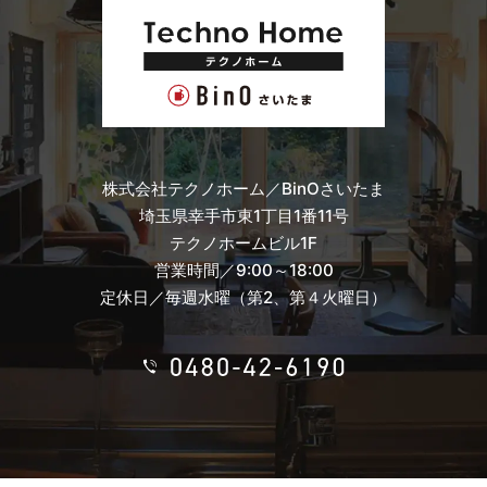
当社は，ユーザーが利用登録をする際に氏名，生年月日，住
所，電話番号，メールアドレス，銀行口座番号，クレジットカ
ード番号，運転免許証番号などの個人情報をお尋ねすることが
あります。また，ユーザーと提携先などとの間でなされたユー
ザーの個人情報を含む取引記録や，決済に関する情報を当社の
提携先（情報提供元，広告主，広告配信先などを含みます。以
下，｢提携先｣といいます。）などから収集することがありま
す。
当社は，ユーザーについて，利用したサービスやソフトウエ
株式会社テクノホーム／BinOさいたま
ア，購入した商品，閲覧したページや広告の履歴，検索した検
埼玉県幸手市東1丁目1番11号
索キーワード，利用日時，利用方法，利用環境（携帯端末を通
じてご利用の場合の当該端末の通信状態，利用に際しての各種
テクノホームビル1F
設定情報なども含みます），IPアドレス，クッキー情報，位置
営業時間／9:00～18:00
情報，端末の個体識別情報などの履歴情報および特性情報を，
定休日／毎週水曜（第2、第４火曜日）
ユーザーが当社や提携先のサービスを利用しまたはページを閲
覧する際に収集します。
第３条（個人情報を収集・利用する目的）
当社が個人情報を収集・利用する目的は，以下のとおりです。
（1）ユーザーに自分の登録情報の閲覧や修正，利用状況の閲
覧を行っていただくために，氏名，住所，連絡先，支払方法な