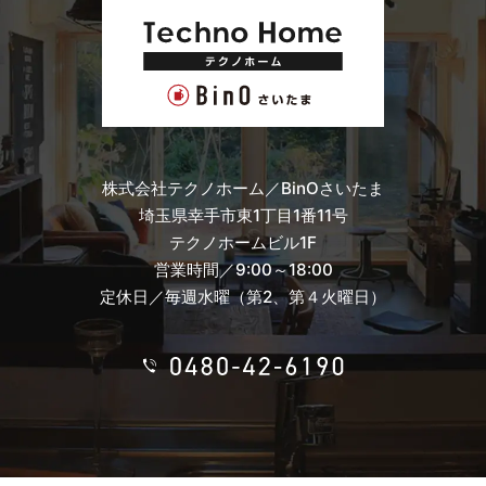
当社は，ユーザーが利用登録をする際に氏名，生年月日，住
所，電話番号，メールアドレス，銀行口座番号，クレジットカ
ード番号，運転免許証番号などの個人情報をお尋ねすることが
あります。また，ユーザーと提携先などとの間でなされたユー
ザーの個人情報を含む取引記録や，決済に関する情報を当社の
提携先（情報提供元，広告主，広告配信先などを含みます。以
下，｢提携先｣といいます。）などから収集することがありま
す。
当社は，ユーザーについて，利用したサービスやソフトウエ
株式会社テクノホーム／BinOさいたま
ア，購入した商品，閲覧したページや広告の履歴，検索した検
埼玉県幸手市東1丁目1番11号
索キーワード，利用日時，利用方法，利用環境（携帯端末を通
じてご利用の場合の当該端末の通信状態，利用に際しての各種
テクノホームビル1F
設定情報なども含みます），IPアドレス，クッキー情報，位置
営業時間／9:00～18:00
情報，端末の個体識別情報などの履歴情報および特性情報を，
定休日／毎週水曜（第2、第４火曜日）
ユーザーが当社や提携先のサービスを利用しまたはページを閲
覧する際に収集します。
第３条（個人情報を収集・利用する目的）
当社が個人情報を収集・利用する目的は，以下のとおりです。
（1）ユーザーに自分の登録情報の閲覧や修正，利用状況の閲
覧を行っていただくために，氏名，住所，連絡先，支払方法な