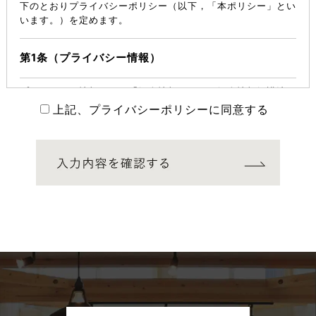
下のとおりプライバシーポリシー（以下，「本ポリシー」とい
います。）を定めます。
第1条（プライバシー情報）
プライバシー情報のうち「個人情報」とは，個人情報保護法に
いう「個人情報」を指すものとし，生存する個人に関する情報
上記、プライバシーポリシーに同意する
であって，当該情報に含まれる氏名，生年月日，住所，電話番
号，連絡先その他の記述等により特定の個人を識別できる情報
を指します。
プライバシー情報のうち「履歴情報および特性情報」とは，上
記に定める「個人情報」以外のものをいい，ご利用いただいた
サービスやご購入いただいた商品，ご覧になったページや広告
の履歴，ユーザーが検索された検索キーワード，ご利用日時，
ご利用の方法，ご利用環境，郵便番号や性別，職業，年齢，ユ
ーザーのIPアドレス，クッキー情報，位置情報，端末の個体識
別情報などを指します。
第２条（プライバシー情報の収集方法）