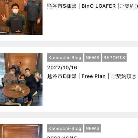
熊谷市S様邸 | BinO LOAFER |ご
Kaneuchi-Blog
NEWS
REPORTS
2022/10/16
越谷市E様邸 | Free Plan | ご契約
Kaneuchi-Blog
NEWS