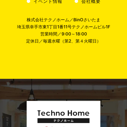
イベント情報
会社概要
株式会社テクノホーム／BinOさいたま
埼玉県幸手市東1丁目1番11号テクノホームビル1F
営業時間／9:00～18:00
定休日／毎週水曜（第2、第４火曜日）