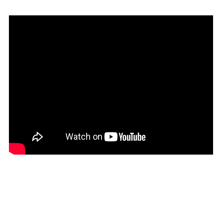
・協力会社：コクボ消毒様
【施工写真】
①全周基礎パッキンを設置します。（Joto製基礎パッ
キン）
（全周基礎パッキンとは基礎と土台を絶縁し、湿気を