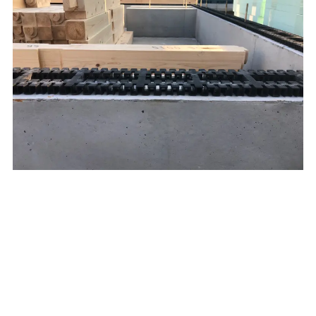
本日は加須市T-CUBEの土台敷の様子をUPします！
土台は住宅を基礎で支える主要な構造部分となりま
す。
熟練の職方さんが、事前プレカットされた土台を正確
に施工していきます。
・土台敷施工日：2020年2月21日（金）
・職方：北島棟梁
・白アリ防蟻工事：2020年2月22日（土）