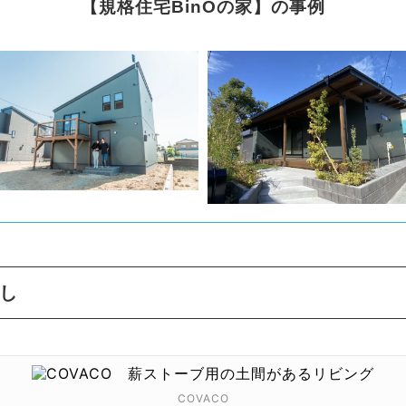
【規格住宅BinOの家】の事例
し
COVACO