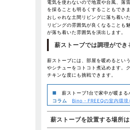
電気を使わないので地震や台風、落
を採ることも明るくすることもでき
おしゃれな土間リビングに落ち着い
リビングの雰囲気が良くなることも
が落ち着いた雰囲気を演出します。
薪ストーブでは調理ができ
薪ストーブには、部屋を暖めるとい
やシチューをコトコト煮込めます。
チキンな度にも挑戦できます。
■
薪ストーブ1台で家中が暖まる
コラム
Bino・FREEQの室内
薪ストーブを設置する場所は