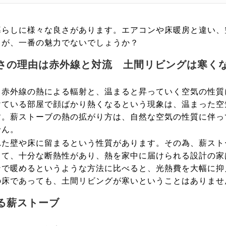
暮らしに様々な良さがあります。エアコンや床暖房と違い、
とが、一番の魅力でないでしょうか？
さの理由は赤外線と対流 土間リビングは寒く
る赤外線の熱による輻射と、温まると昇っていく空気の性質
けている部屋で顔ばかり熱くなるという現象は、温まった空
す。薪ストーブの熱の拡がり方は、自然な空気の性質に伴っ
せん。
れた壁や床に留まるという性質があります。その為、薪スト
って、十分な断熱性があり、熱を家中に届けられる設計の家
ンで暖めるというような方法に比べると、光熱費を大幅に抑
の床であっても、土間リビングが寒いということはありませ
る薪ストーブ