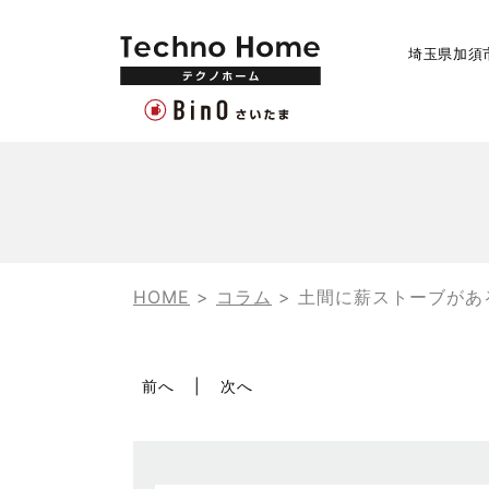
埼玉県加須
HOME
>
コラム
>
土間に薪ストーブがあ
前へ
次へ