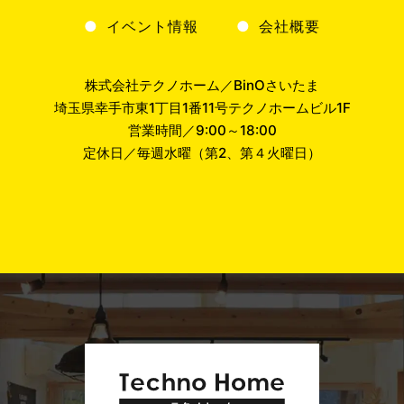
イベント情報
会社概要
株式会社テクノホーム／BinOさいたま
埼玉県幸手市東1丁目1番11号テクノホームビル1F
営業時間／9:00～18:00
定休日／毎週水曜（第2、第４火曜日）