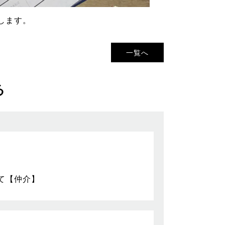
します。
一覧へ
る
て【仲介】