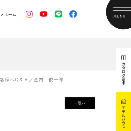
クノホーム
客様へQ＆Ａ／金内 俊一郎
一覧へ