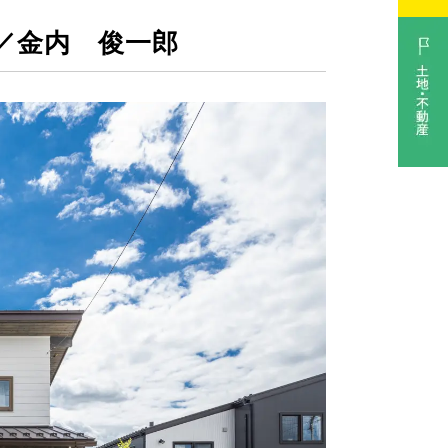
／金内 俊一郎